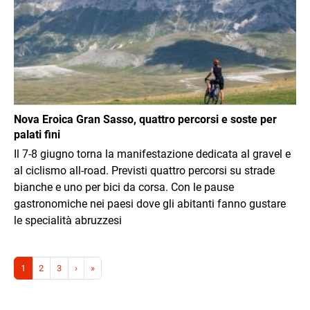
Nova Eroica Gran Sasso, quattro percorsi e soste per
palati fini
Il 7-8 giugno torna la manifestazione dedicata al gravel e
al ciclismo all-road. Previsti quattro percorsi su strade
bianche e uno per bici da corsa. Con le pause
gastronomiche nei paesi dove gli abitanti fanno gustare
le specialità abruzzesi
Paginazione
Pagina successiva
Ultima pagina
1
2
3
›
»