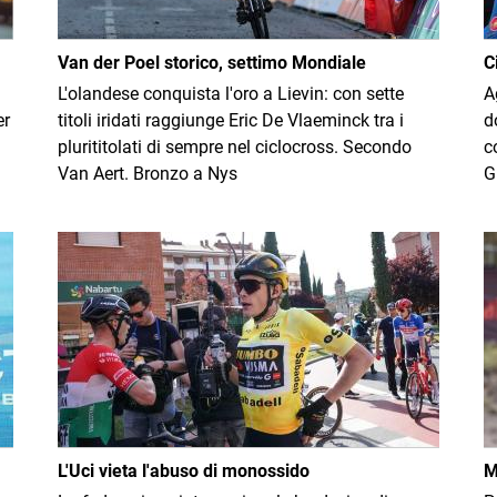
Van der Poel storico, settimo Mondiale
C
L'olandese conquista l'oro a Lievin: con sette
A
er
titoli iridati raggiunge Eric De Vlaeminck tra i
d
plurititolati di sempre nel ciclocross. Secondo
c
Van Aert. Bronzo a Nys
G
Immagine
I
L'Uci vieta l'abuso di monossido
M