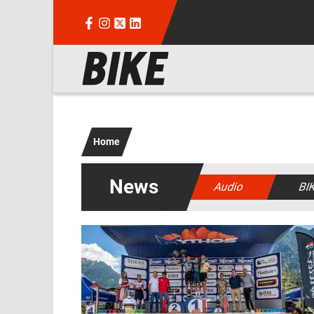
Salta al contenuto principale
Navigazione principale
Home
News
Audio
BI
Immagine