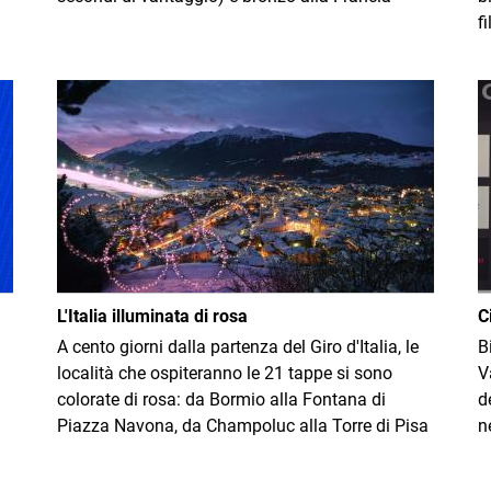
f
Immagine
I
L'Italia illuminata di rosa
C
A cento giorni dalla partenza del Giro d'Italia, le
B
località che ospiteranno le 21 tappe si sono
V
colorate di rosa: da Bormio alla Fontana di
d
Piazza Navona, da Champoluc alla Torre di Pisa
n