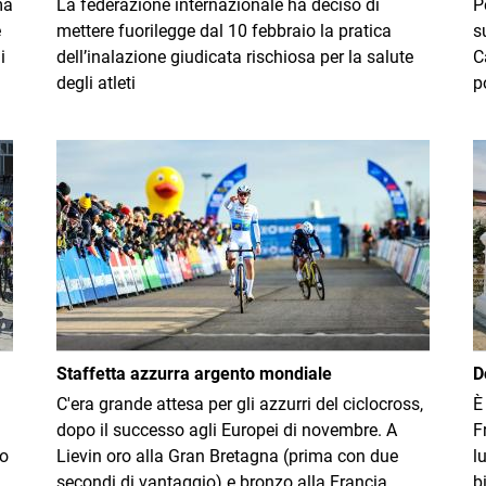
ma
La federazione internazionale ha deciso di
P
e
mettere fuorilegge dal 10 febbraio la pratica
s
i
dell’inalazione giudicata rischiosa per la salute
C
degli atleti
p
Immagine
I
Staffetta azzurra argento mondiale
D
C'era grande attesa per gli azzurri del ciclocross,
È
dopo il successo agli Europei di novembre. A
F
io
Lievin oro alla Gran Bretagna (prima con due
l
secondi di vantaggio) e bronzo alla Francia
b