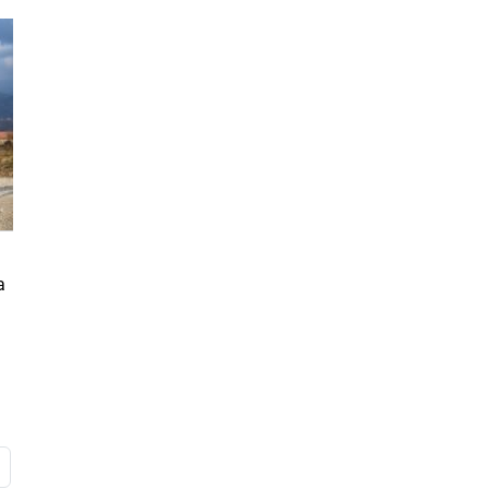
a
na successiva
Ultima pagina