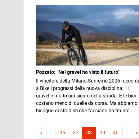
Immagine
Pozzato: "Nel gravel ho visto il futuro"
Il vincitore della Milano-Sanremo 2006 raccont
a Bike i progressi della nuova disciplina: "Il
gravel è molto più sicuro della strada. E le bici
costano meno di quelle da corsa. Ma abbiamo
bisogno di stradisti che facciano da traino"
Paginazione
Prima pagina
Pagina precedente
Pagi
«
‹
36
37
38
39
40
›
»