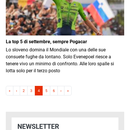
La top 5 di settembre, sempre Pogacar
Lo sloveno domina il Mondiale con una delle sue
consuete fughe da lontano. Solo Evenepoel riesce a
tenere vivo un minimo di confronto. Alle loro spalle si
lotta solo per il terzo posto
Paginazione
Prima pagina
Pagina precedente
Pagina successiva
Ultima pagina
«
‹
2
3
4
5
6
›
»
NEWSLETTER