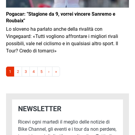
Pogacar: "Stagione da 9, vorrei vincere Sanremo e
Roubaix"
Lo sloveno ha parlato anche della rivalità con
Vingegaard: «Tutti vogliono affrontare i migliori rivali
possibili, vale nel ciclismo e in qualsiasi altro sport. Il
Tour? Credo di tornarci»
Paginazione
Pagina successiva
Ultima pagina
1
2
3
4
5
›
»
NEWSLETTER
Ricevi ogni martedì il meglio delle notizie di
Bike Channel, gli eventi e i tour da non perdere,